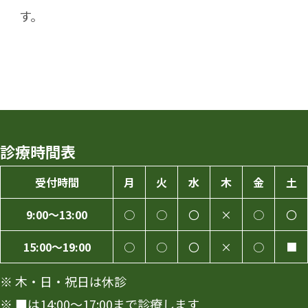
す。
診療時間表
受付時間
月
火
水
木
金
土
9:00～13:00
○
○
〇
×
○
〇
15:00～19:00
○
○
〇
×
○
■
※ 木・日・祝日は休診
※ ■は14:00～17:00まで診療します