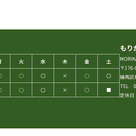
もり
MORIK
月
火
水
木
金
土
〒176-
○
○
〇
×
○
〇
練馬区桜
TEL 0
○
○
〇
×
○
■
定休日
す